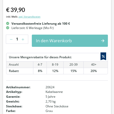
€ 39,90
inkl. MwSt.
zzgl. Versandkosten
Versandkostenfreie Lieferung ab 100 €
Lieferzeit: 6 Werktage (Mo-Fr)
Anzahl
In den Warenkorb
%
Unsere Mengenrabatte für dieses Produkt:
Anzahl
4-7
8-19
20-39
40+
Rabatt
8%
12%
15%
20%
Artikelnummer:
20624
Artikeltyp:
Kabelwanne
Garantie:
5 Jahre
Gewicht:
2,70 kg
Steckdose:
Ohne Steckdose
Farbe:
Grau