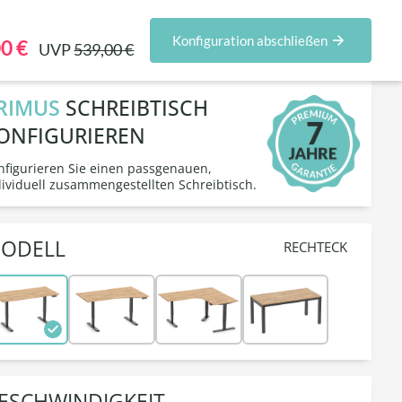
igurator
Firmenkunden
Sets & Aktionen
Konfiguration abschließen
0 €
UVP
539,00 €
RIMUS
SCHREIBTISCH
ONFIGURIEREN
nfigurieren Sie einen passgenauen,
dividuell zusammengestellten Schreibtisch.
ODELL
RECHTECK
ESCHWINDIGKEIT