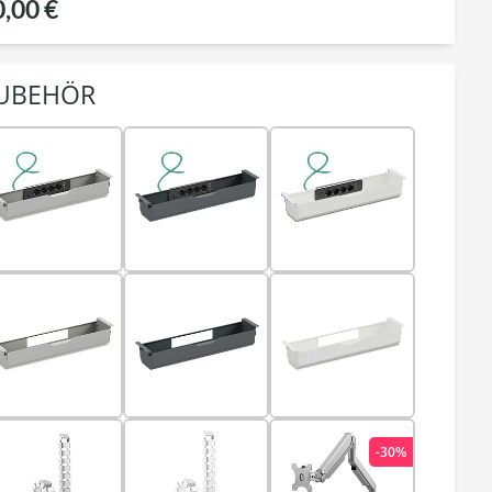
0,00 €
UBEHÖR
-30%