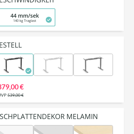
44 mm/sek
140 kg Traglast
ESTELL
379,00 €
UVP
539,00 €
ISCHPLATTENDEKOR MELAMIN