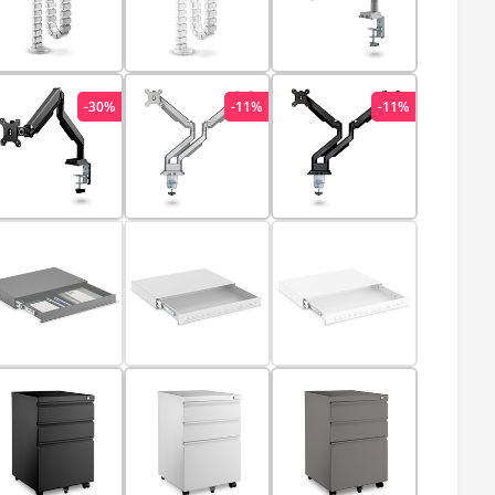
-30%
-11%
-11%