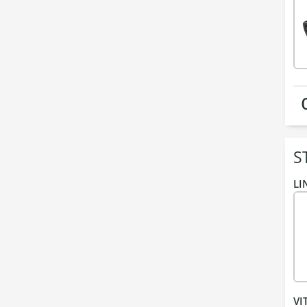
S
LI
VI