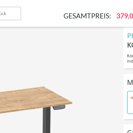
Stühle & Hocker
Ausstattung & Arbeitsplatz
Konf
ück
GESAMTPREIS:
379,0
P
K
Ko
in
M
G