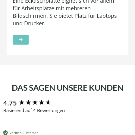
Eine Ecktischplatte eignet sich vor allem
für Arbeitsplätze mit mehreren
Bildschirmen. Sie bietet Platz für Laptops
und Drucker.
DAS SAGEN UNSERE KUNDEN
New content loaded
4.75
Basierend auf 4 Bewertungen
Verified Customer