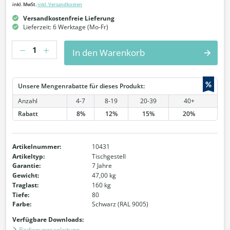
inkl. MwSt.
inkl. Versandkosten
Versandkostenfreie Lieferung
Lieferzeit: 6 Werktage (Mo-Fr)
Anzahl
In den Warenkorb
%
Unsere Mengenrabatte für dieses Produkt:
Anzahl
4-7
8-19
20-39
40+
Rabatt
8%
12%
15%
20%
Artikelnummer:
10431
Artikeltyp:
Tischgestell
Garantie:
7 Jahre
Gewicht:
47,00 kg
Traglast:
160 kg
Tiefe:
80
Farbe:
Schwarz (RAL 9005)
Verfügbare Downloads:
Bedienungsanleitung