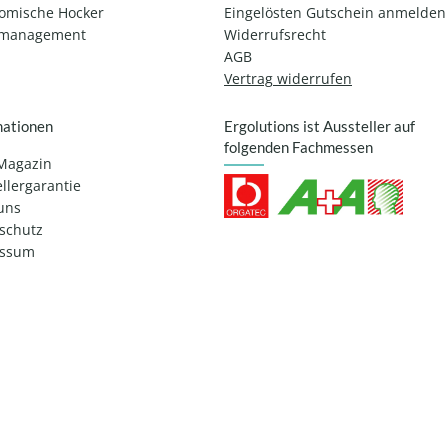
omische Hocker
Eingelösten Gutschein anmelden
lmanagement
Widerrufsrecht
AGB
Vertrag widerrufen
mationen
Ergolutions ist Aussteller auf
folgenden Fachmessen
Magazin
llergarantie
uns
schutz
essum