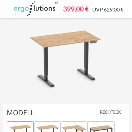
alt springen
399,00 €
UVP
629,00 €
MODELL
RECHTECK