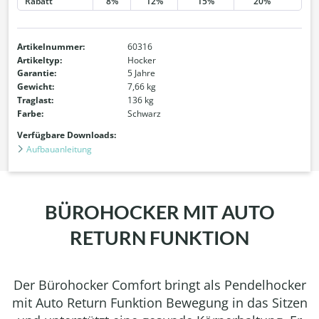
Rabatt
8%
12%
15%
20%
Artikelnummer:
60316
Artikeltyp:
Hocker
Garantie:
5 Jahre
Gewicht:
7,66 kg
Traglast:
136 kg
Farbe:
Schwarz
Verfügbare Downloads:
Aufbauanleitung
BÜROHOCKER MIT AUTO
RETURN FUNKTION
Der Bürohocker Comfort bringt als Pendelhocker
mit Auto Return Funktion Bewegung in das Sitzen