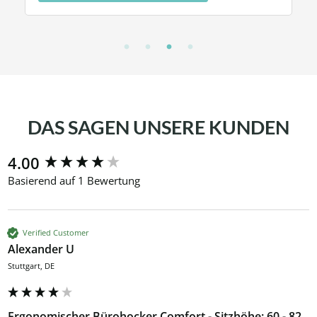
DAS SAGEN UNSERE KUNDEN
New content loaded
4.00
Basierend auf 1 Bewertung
Verified Customer
Alexander U
Stuttgart, DE
Ergonomischer Bürohocker Comfort - Sitzhöhe: 60 - 82