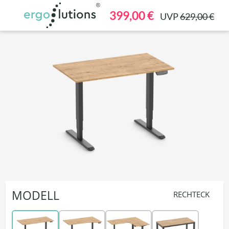
alt springen
399,00 €
UVP
629,00 €
MODELL
RECHTECK