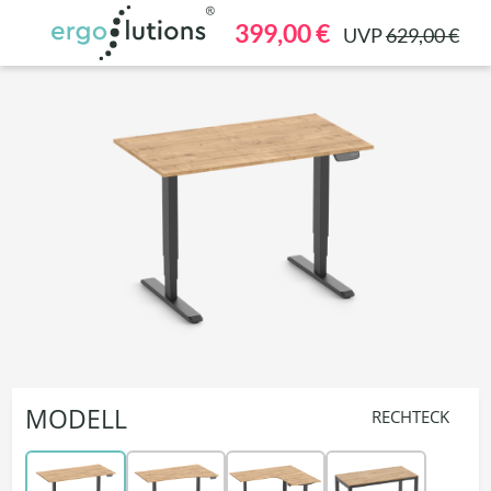
alt springen
399,00 €
UVP
629,00 €
MODELL
RECHTECK