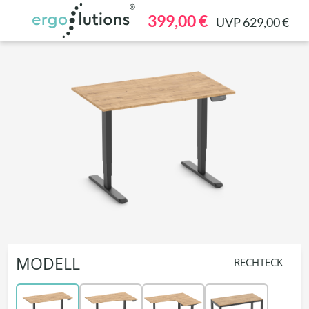
alt springen
399,00 €
UVP
629,00 €
MODELL
RECHTECK