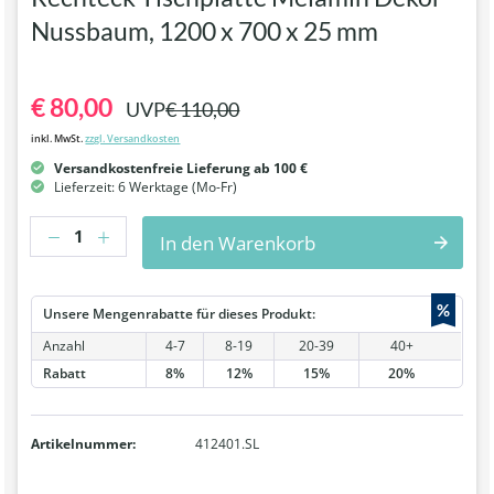
Nussbaum, 1200 x 700 x 25 mm
€ 80,00
UVP
€ 110,00
inkl. MwSt.
zzgl. Versandkosten
Versandkostenfreie Lieferung ab 100 €
Lieferzeit: 6 Werktage (Mo-Fr)
Anzahl
In den Warenkorb
%
Unsere Mengenrabatte für dieses Produkt:
Anzahl
4-7
8-19
20-39
40+
Rabatt
8%
12%
15%
20%
Artikelnummer:
412401.SL