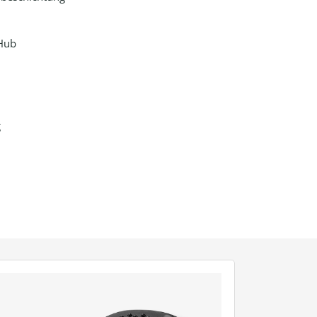
 Hub
g