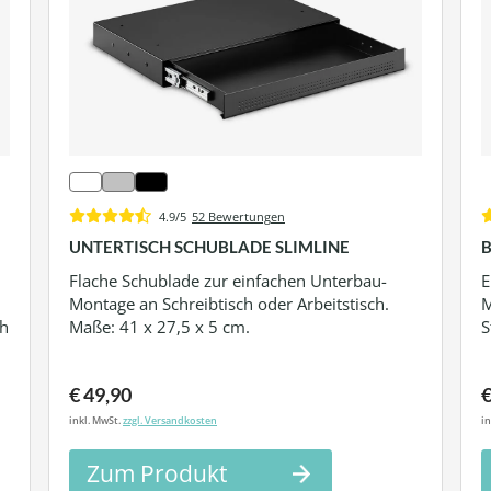
4.9/5
52 Bewertungen
UNTERTISCH SCHUBLADE SLIMLINE
Flache Schublade zur einfachen Unterbau-
E
Montage an Schreibtisch oder Arbeitstisch.
M
ch
Maße: 41 x 27,5 x 5 cm.
S
€ 49,90
€
inkl. MwSt.
zzgl. Versandkosten
in
Zum Produkt