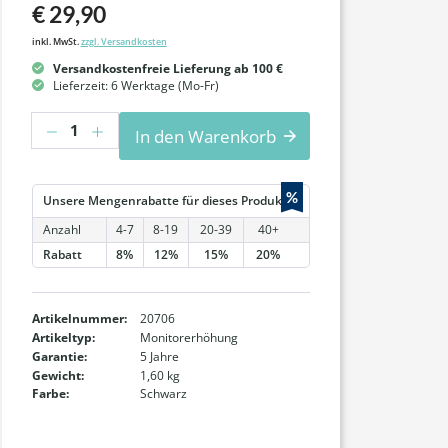
€ 29,90
inkl. MwSt.
zzgl. Versandkosten
Versandkostenfreie Lieferung ab 100 €
Lieferzeit: 6 Werktage (Mo-Fr)
Anzahl
In den Warenkorb
%
Unsere Mengenrabatte für dieses Produkt:
Anzahl
4-7
8-19
20-39
40+
Rabatt
8%
12%
15%
20%
Artikelnummer:
20706
Artikeltyp:
Monitorerhöhung
Garantie:
5 Jahre
Gewicht:
1,60 kg
Farbe:
Schwarz