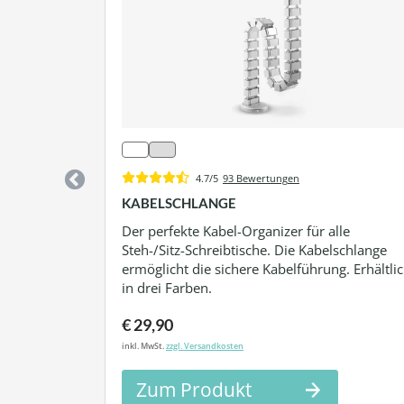
nzung für
l bei
keit
zung.
4.7/5
93 Bewertungen
KABELSCHLANGE
Der perfekte Kabel-Organizer für alle
Steh-/Sitz-Schreibtische. Die Kabelschlange
ermöglicht die sichere Kabelführung. Erhältli
in drei Farben.
€ 29,90
inkl. MwSt.
zzgl. Versandkosten
Zum Produkt