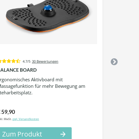
AKTIV FUS
Die Aktiv F
Ihren Arbeit
sitzender, a
dynamische
€ 39,90
inkl. MwSt.
zzgl. V
4.7/5
30 Bewertungen
Zum P
BALANCE BOARD
rgonomisches Aktivboard mit
assagefunktion für mehr Bewegung am
teharbeitsplatz.
 59,90
kl. MwSt.
zzgl. Versandkosten
Zum Produkt