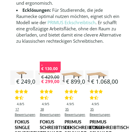
und ergonomisch.
Ecklösungen:
Für Studierende, die jede
Raumecke optimal nutzen möchten, eignet sich ein
Modell wie der
PRIMUS Eckschreibtisch
. Er schafft
eine großzügige Arbeitsfläche, ohne den Raum zu
überladen, und bietet damit eine clevere Alternative
zu klassischen rechteckigen Schreibtischen.
-
€ 130,00
€ 429,00
€ 249,00
€ 899,00
€ 1.068,00
€ 299,00
4.8/5
4.9/5
4.9/5
4.9/5
17
38
35
35
Bewertungen
Bewertungen
Bewertungen
Bewertungen
FOKUS
FOKUS
PRIMUS
PRIMUS
SINGLE
SCHREIBTISCH
ECKSCHREIBTISCH
ECKSCHREIBTISCH