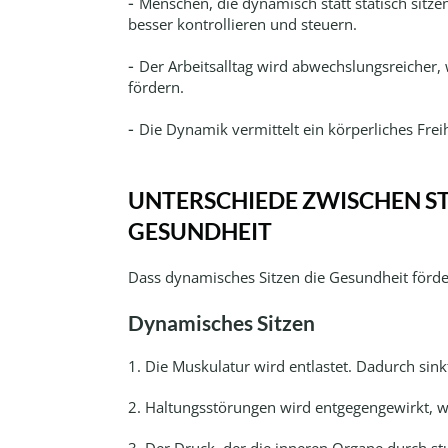
Menschen, die dynamisch statt statisch sitze
besser kontrollieren und steuern.
Der Arbeitsalltag wird abwechslungsreicher,
fördern.
Die Dynamik vermittelt ein körperliches Frei
UNTERSCHIEDE ZWISCHEN ST
GESUNDHEIT
Dass dynamisches Sitzen die Gesundheit förder
Dynamisches Sitzen
1.
Die Muskulatur wird entlastet. Dadurch sink
2.
Haltungsstörungen wird entgegengewirkt, wei
3.
Der Druck, der die inneren Organe durch stu