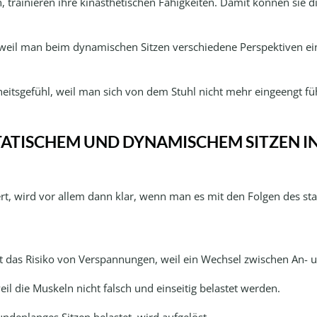
n, trainieren ihre kinästhetischen Fähigkeiten. Damit können si
 weil man beim dynamischen Sitzen verschiedene Perspektiven einn
heitsgefühl, weil man sich von dem Stuhl nicht mehr eingeengt fü
ATISCHEM UND DYNAMISCHEM SITZEN IN
t, wird vor allem dann klar, wenn man es mit den Folgen des stat
t das Risiko von Verspannungen, weil ein Wechsel zwischen An- 
l die Muskeln nicht falsch und einseitig belastet werden.
ndenlanges Sitzen belastet, wird aufgelöst.