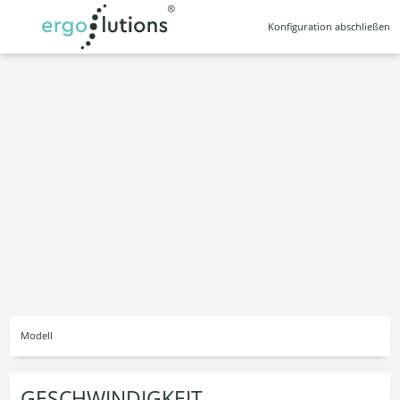
alt springen
Konfiguration abschließen
Modell
GESCHWINDIGKEIT