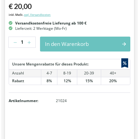
€ 20,00
inkl. MwSt.
zzgl. Versandkosten
Versandkostenfreie Lieferung ab 100 €
Lieferzeit: 2 Werktage (Mo-Fr)
Anzahl
In den Warenkorb
%
Unsere Mengenrabatte für dieses Produkt:
Anzahl
4-7
8-19
20-39
40+
Rabatt
8%
12%
15%
20%
Artikelnummer:
21024