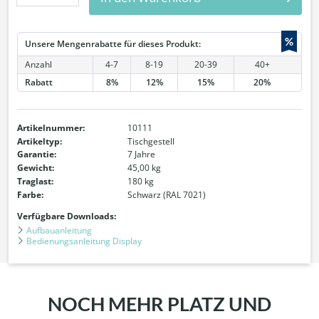
%
Unsere Mengenrabatte für dieses Produkt:
Anzahl
4-7
8-19
20-39
40+
Rabatt
8%
12%
15%
20%
Artikelnummer:
10111
Artikeltyp:
Tischgestell
Garantie:
7 Jahre
Gewicht:
45,00 kg
Traglast:
180 kg
Farbe:
Schwarz (RAL 7021)
Verfügbare Downloads:
Aufbauanleitung
Bedienungsanleitung Display
NOCH MEHR PLATZ UND